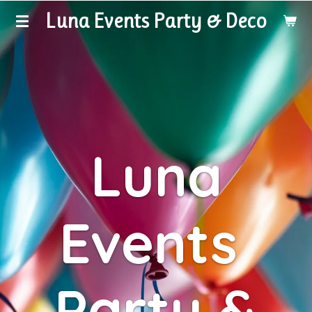
Luna Events Party & Deco
Ga
direct
naar
de
hoofdinhoud
Luna
Events
Party &