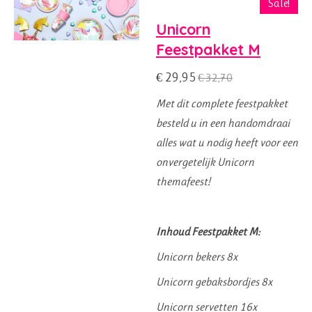
Sale!
e
Unicorn
r
Feestpakket M
r
e
€ 29,95
€ 32,70
n
Met dit complete feestpakket
besteld u in een handomdraai
alles wat u nodig heeft voor een
onvergetelijk Unicorn
themafeest!
Inhoud Feestpakket M:
Unicorn bekers 8x
Unicorn gebaksbordjes 8x
Unicorn servetten 16x