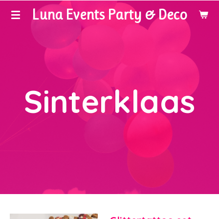
Luna Events Party & Deco
Ga
direct
naar
de
hoofdinhoud
Sinterklaas