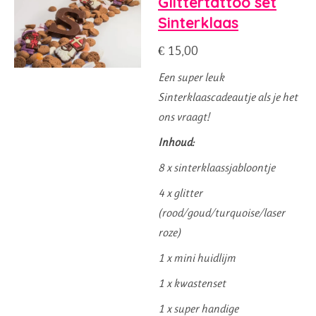
Glittertattoo set
Sinterklaas
€ 15,00
Een super leuk
Sinterklaascadeautje als je het
ons vraagt!
Inhoud:
8 x sinterklaassjabloontje
4 x glitter
(rood/goud/turquoise/laser
roze)
1 x mini huidlijm
1 x kwastenset
1 x super handige