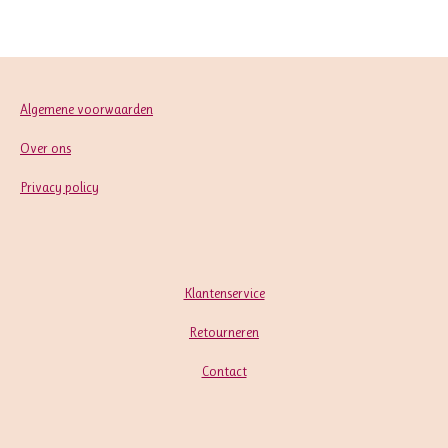
e
l
r
e
n
e
n
Algemene voorwaarden
Over ons
Privacy policy
Klantenservice
Retourneren
Contact