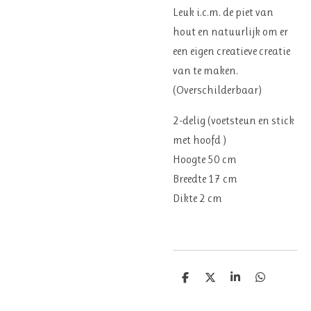
Leuk i.c.m. de piet van
hout en natuurlijk om er
een eigen creatieve creatie
van te maken.
(Overschilderbaar)
2-delig (voetsteun en stick
met hoofd )
Hoogte 50 cm
Breedte 17 cm
Dikte 2 cm
D
D
S
D
e
e
h
e
l
e
a
l