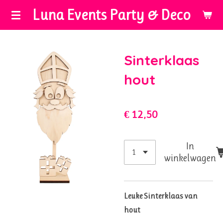
Luna Events Party & Deco
Ga
direct
naar
de
Sinterklaas
hoofdinhoud
hout
€ 12,50
In
winkelwagen
Leuke Sinterklaas van
hout