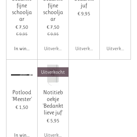
fijne
fijne
juf
schoolja
schoolja
€ 9,95
ar
ar
€ 7,50
€ 7,50
€ 9,95
€ 9,95
In winkelwagen
Uitverkocht
Uitverkocht
Uitverkocht
Uitverkocht
Potlood
Notitieb
'Meester'
oekje
'Bedankt
€ 1,50
lieve juf'
€ 5,95
In winkelwagen
Uitverkocht