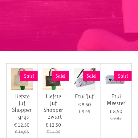
Sale!
Sale!
Sale!
Sale!
Liefste
Liefste
Etui ‘Juf’
Etui
Juf
Juf
‘Meester’
€ 8,50
Shopper
Shopper
€ 8,50
€ 9,95
- grijs
- zwart
€ 9,95
€ 12,50
€ 12,50
€ 14,95
€ 14,95