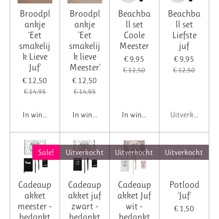
Broodpl
Broodpl
Beachba
Beachba
ankje
ankje
ll set
ll set
'Eet
'Eet
Coole
Liefste
smakelij
smakelij
Meester
juf
k Lieve
k lieve
€ 9,95
€ 9,95
Juf'
Meester'
€ 12,50
€ 12,50
€ 12,50
€ 12,50
€ 14,95
€ 14,95
In winkelwagen
In winkelwagen
In winkelwagen
Uitverkocht
Sale!
Uitverkocht
Uitverkocht
Uitverkocht
Cadeaup
Cadeaup
Cadeaup
Potlood
akket
akket juf
akket Juf
'Juf'
meester -
zwart -
wit -
€ 1,50
bedankt
bedankt
bedankt