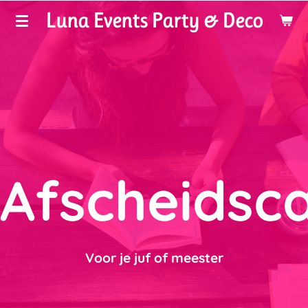
Luna Events Party & Deco
Ga
direct
naar
de
hoofdinhoud
Afscheidsc
Voor je juf of meester