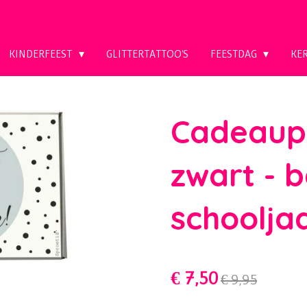
KINDERFEEST
GLITTERTATTOO'S
FEESTDAG
KE
Cadeaupa
zwart - b
schoolja
€ 7,50
€ 9,95