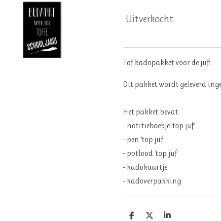
Uitverkocht
Tof kadopakket voor de juf!
Dit pakket wordt geleverd ing
Het pakket bevat:
- notitieboekje 'top juf'
- pen 'top juf'
- potlood 'top juf'
- kadokaartje
- kadoverpakking
D
D
S