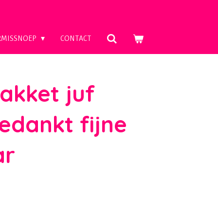
RMISSNOEP
CONTACT
kket juf
edankt fijne
ar