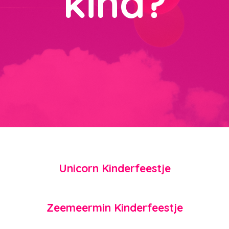
n?
kind?
Unicorn Kinderfeestje
Zeemeermin Kinderfeestje