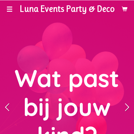
Luna Events Party & Deco
Ga
direct
naar
de
hoofdinhoud
Wat past
bij jouw