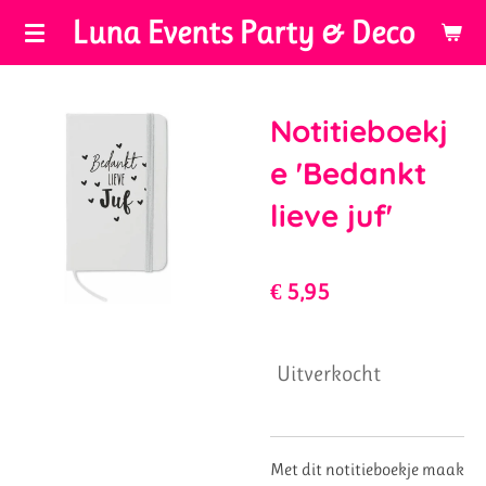
Luna Events Party & Deco
Ga
direct
naar
de
Notitieboekj
hoofdinhoud
e 'Bedankt
lieve juf'
€ 5,95
Uitverkocht
Met dit notitieboekje maak