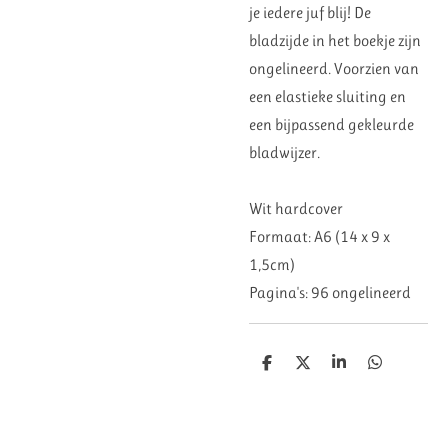
je iedere juf blij! De
bladzijde in het boekje zijn
ongelineerd. Voorzien van
een elastieke sluiting en
een bijpassend gekleurde
bladwijzer.
Wit hardcover
Formaat: A6 (14 x 9 x
1,5cm)
Pagina's: 96 ongelineerd
D
D
S
D
e
e
h
e
l
e
a
l
e
l
r
e
n
e
n