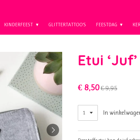
KINDERFEEST
GLITTERTATTOO'S
FEESTDAG
KE
Etui ‘Juf’
€ 8,50
€ 9,95
In winkelwage