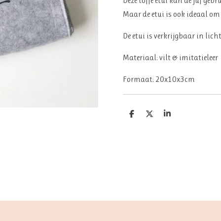
Deze toffe etui kan de juf geb
Maar de etui is ook ideaal om 
De etui is verkrijgbaar in licht 
Materiaal: vilt & imitatieleer
Formaat: 20x10x3cm
D
D
S
e
e
h
l
e
a
e
l
r
n
e