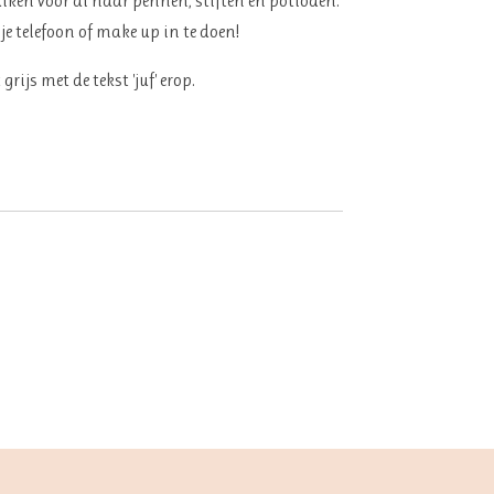
ruiken voor al haar pennen, stiften en potloden.
je telefoon of make up in te doen!
grijs met de tekst 'juf' erop.