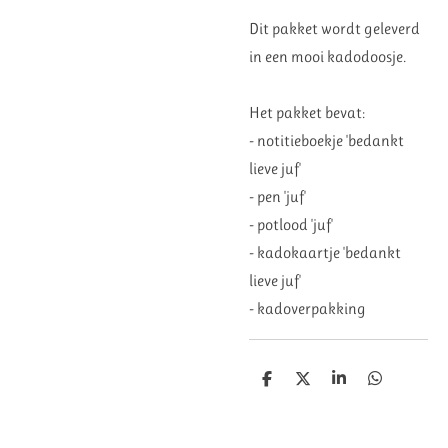
Dit pakket wordt geleverd
in een mooi kadodoosje.
Het pakket bevat:
- notitieboekje 'bedankt
lieve juf'
- pen 'juf'
- potlood 'juf'
- kadokaartje 'bedankt
lieve juf'
- kadoverpakking
D
D
S
D
e
e
h
e
l
e
a
l
e
l
r
e