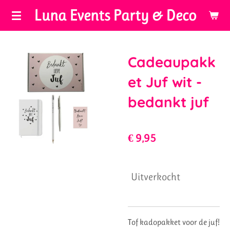
Luna Events Party & Deco
Ga
direct
naar
de
Cadeaupakk
hoofdinhoud
et Juf wit -
bedankt juf
€ 9,95
Uitverkocht
Tof kadopakket voor de juf!