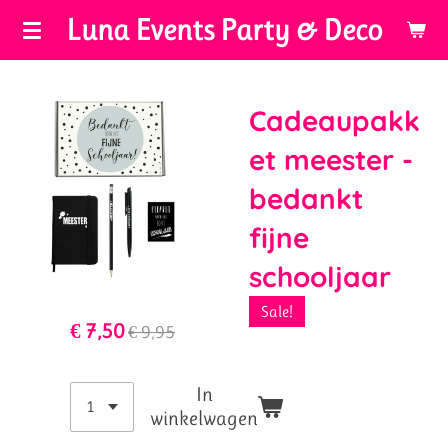
Luna Events Party & Deco
Ga
direct
naar
de
Cadeaupakk
hoofdinhoud
et meester -
bedankt
fijne
schooljaar
Sale!
€ 7,50
€ 9,95
In
winkelwagen