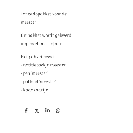
Tof kadopakket voor de
meester!
Dit pakket wordt geleverd
ingepakt in cellofaan.
Het pakket bevat:
- notitieboekje 'meester'
- pen 'meester'
- potlood 'meester'
- kadokaartje
D
D
S
D
e
e
h
e
l
e
a
l
e
l
r
e
n
e
n