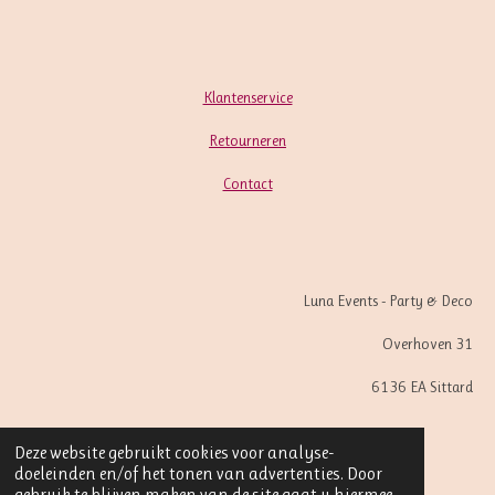
Klantenservice
Retourneren
Contact
Luna Events - Party & Deco
Overhoven 31
6136 EA Sittard
Deze website gebruikt cookies voor analyse-
© 2020 - 2026 Luna Events Party & Deco
doeleinden en/of het tonen van advertenties. Door
Powered by
JouwWeb
gebruik te blijven maken van de site gaat u hiermee