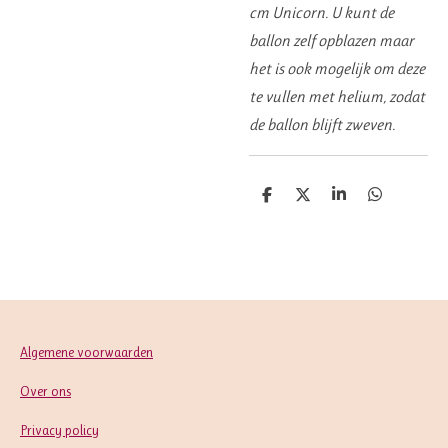
cm Unicorn.
U
kunt de
ballon zelf opblazen maar
het is ook mogelijk om deze
te vullen met helium, zodat
de ballon blijft zweven.
D
D
S
D
e
e
h
e
l
e
a
l
e
l
r
e
n
e
n
Algemene voorwaarden
Over ons
Privacy policy