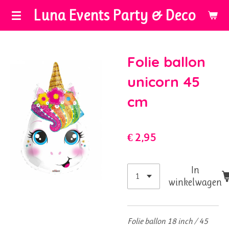
Luna Events Party & Deco
Ga
direct
naar
de
Folie ballon
hoofdinhoud
unicorn 45
cm
€ 2,95
In
winkelwagen
Folie ballon 18 inch / 45