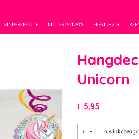
KINDERFEEST
GLITTERTATTOO'S
FEESTDAG
KER
Hangdec
Unicorn
€ 5,95
In winkelwag