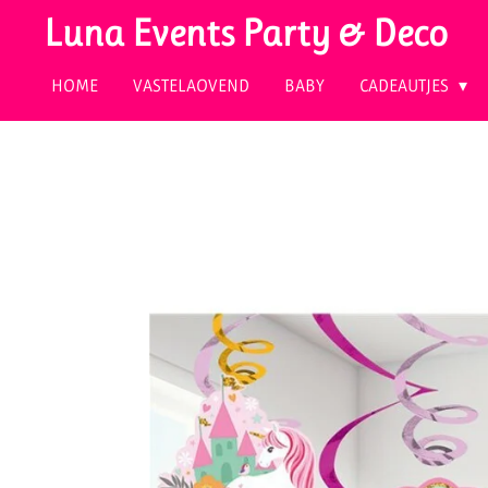
Luna Events Party & Deco
Ga
direct
HOME
VASTELAOVEND
BABY
CADEAUTJES
naar
de
hoofdinhoud