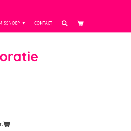
MISSNOEP
CONTACT
oratie
en