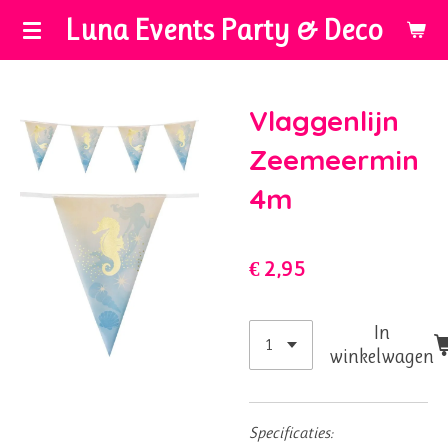
Luna Events Party & Deco
Ga
direct
naar
de
Vlaggenlijn
hoofdinhoud
Zeemeermin
4m
€ 2,95
In
winkelwagen
Specificaties: