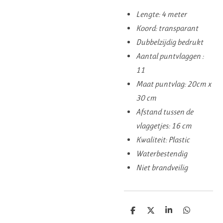
Lengte: 4 meter
Koord: transparant
Dubbelzijdig bedrukt
Aantal puntvlaggen :
11
Maat puntvlag: 20cm x
30 cm
Afstand tussen de
vlaggetjes: 16 cm
Kwaliteit: Plastic
Waterbestendig
Niet brandveilig
D
D
S
D
e
e
h
e