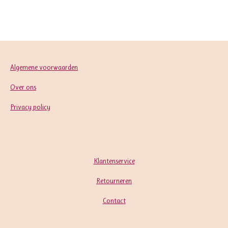
l
e
a
l
e
l
r
e
n
e
n
Algemene voorwaarden
Over ons
Privacy policy
Klantenservice
Retourneren
Contact