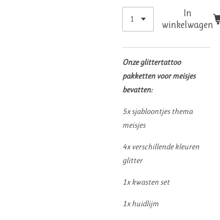
In
winkelwagen
Onze glittertattoo
pakketten voor meisjes
bevatten:
5x sjabloontjes thema
meisjes
4x verschillende kleuren
glitter
1x kwasten set
1x huidlijm