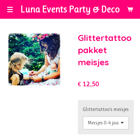
Luna Events Party & Deco
Ga
direct
naar
de
Glittertattoo
hoofdinhoud
pakket
meisjes
€ 12,50
Glittertattoo's meisjes