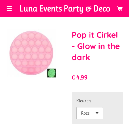
Luna Events Party & Deco
Ga
direct
naar
de
Pop it Cirkel
hoofdinhoud
- Glow in the
dark
€ 4,99
Kleuren