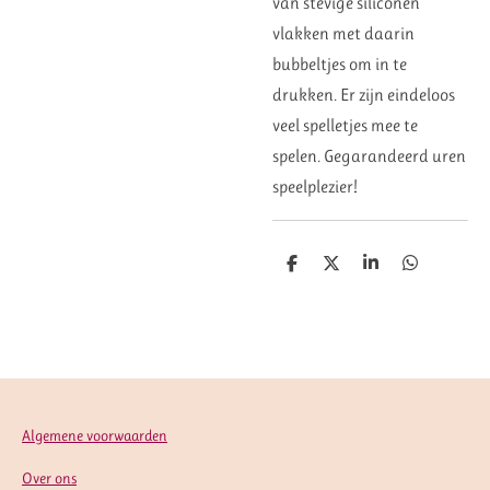
van stevige siliconen
vlakken met daarin
bubbeltjes om in te
drukken. Er zijn eindeloos
veel spelletjes mee te
spelen. Gegarandeerd uren
speelplezier!
D
D
S
D
e
e
h
e
l
e
a
l
e
l
r
e
n
e
n
Algemene voorwaarden
Over ons