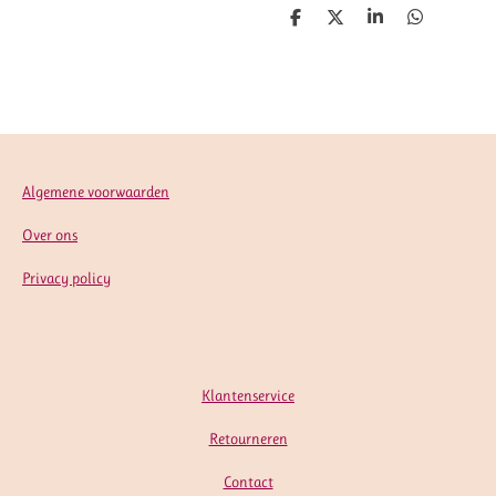
D
D
S
D
e
e
h
e
l
e
a
l
e
l
r
e
n
e
n
Algemene voorwaarden
Over ons
Privacy policy
Klantenservice
Retourneren
Contact