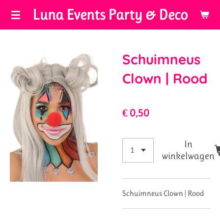
Luna Events Party & Deco
Ga
direct
naar
de
Schuimneus
hoofdinhoud
Clown | Rood
€ 0,50
In
winkelwagen
Schuimneus Clown | Rood