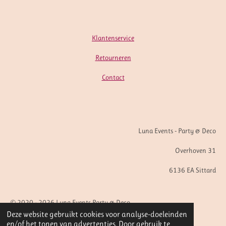
Klantenservice
Retourneren
Contact
Luna Events - Party & Deco
Overhoven 31
6136 EA Sittard
© 2020 - 2026 Luna Events Party & Deco
Deze website gebruikt cookies voor analyse-doeleinden
Powered by
JouwWeb
en/of het tonen van advertenties. Door gebruik te