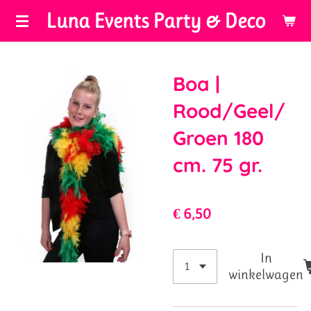
Luna Events Party & Deco
Ga
direct
naar
de
Boa |
hoofdinhoud
Rood/Geel/
Groen 180
cm. 75 gr.
€ 6,50
In
winkelwagen