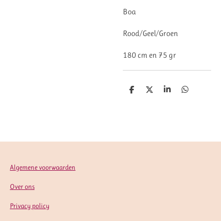
Boa
Rood/Geel/Groen
180 cm en 75 gr
D
D
S
D
e
e
h
e
l
e
a
l
e
l
r
e
n
e
n
Algemene voorwaarden
Over ons
Privacy policy