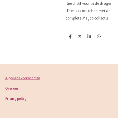
•Geschikt voor in de droger
•Te mix & matchen met de
complete Meyco collectie
D
D
S
D
e
e
h
e
l
e
a
l
e
l
r
e
n
e
n
Algemene voorwaarden
Over ons
Privacy policy