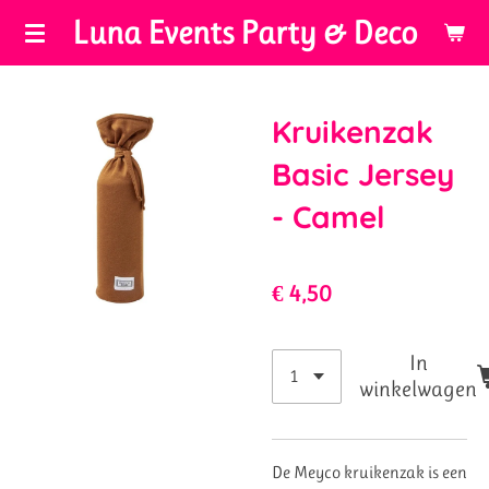
Luna Events Party & Deco
Ga
direct
naar
de
Kruikenzak
hoofdinhoud
Basic Jersey
- Camel
€ 4,50
In
winkelwagen
De Meyco kruikenzak is een