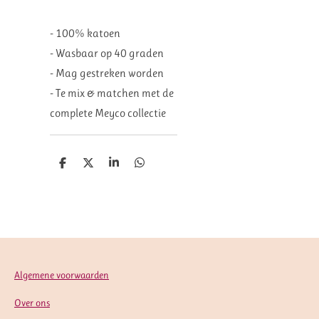
- 100% katoen
- Wasbaar op 40 graden
- Mag gestreken worden
- Te mix & matchen met de
complete Meyco collectie
D
D
S
D
e
e
h
e
l
e
a
l
e
l
r
e
n
e
n
Algemene voorwaarden
Over ons