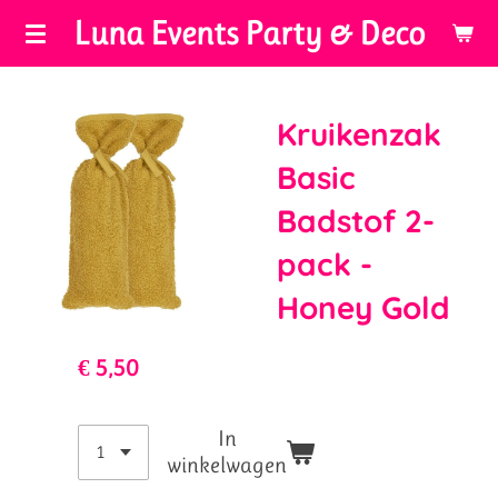
Luna Events Party & Deco
Ga
direct
naar
de
Kruikenzak
hoofdinhoud
Basic
Badstof 2-
pack -
Honey Gold
€ 5,50
In
winkelwagen