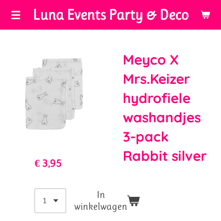
Luna Events Party & Deco
Ga
direct
naar
de
Meyco X
hoofdinhoud
Mrs.Keizer
hydrofiele
washandjes
3-pack
Rabbit silver
€ 3,95
In
winkelwagen