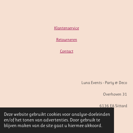
Klantenservice
Retourneren
Contact
Luna Events - Party & Deco
Overhoven 31
6136 EA Sittard
Deze website gebruikt cookies voor analyse-doeleinden
en/of het tonen van advertenties. Door gebruik te
© 2020 - 2026 Luna Events Party & Deco
blijven maken van de site gaat u hiermee akkoord.
Powered by
JouwWeb