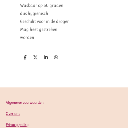
Wasbaar op 60 graden,
dus hygiënisch
Geschikt voor in de droger
Mag heet gestreken
worden
D
D
S
D
e
e
h
e
l
e
a
l
e
l
r
e
n
e
n
Algemene voorwaarden
Over ons
Privacy policy